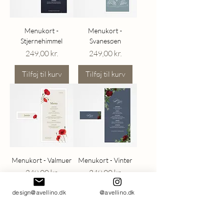
Menukort -
Menukort -
Stjernehimmel
Svanesøen
Pris
Pris
249,00 kr.
249,00 kr.
Tilføj til kurv
Tilføj til kurv
Menukort - Valmuer
Menukort - Vinter
Pris
Pris
249,00 kr.
249,00 kr.
design@avellino.dk
@avellino.dk
Tilføj til kurv
Tilføj til kurv