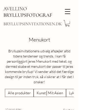
AVELLINO
BRYLLUPSFOTOGRAF
BRYLLUPSINVITATIONEN.DK
Menukort
Bryllupsinvitationens udvalg afspejler altid
tidens tendenser og trends. I kan få
personliggjort jeres Menukort med tekst, og
dermed skabe et menukort der passer til jeres
kommende bryllup! Vi sender altid det færdige
design til jer inden tryk, så vi sikrer at I får det I
ønsker!
Alle produkter
Kunst│Mit Asien
Lykønskningskort
10 produkter: