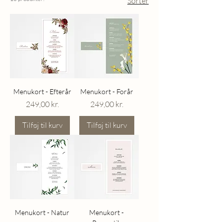
Sorter
Menukort - Efterår
Menukort - Forår
Pris
Pris
249,00 kr.
249,00 kr.
Tilføj til kurv
Tilføj til kurv
Menukort - Natur
Menukort -