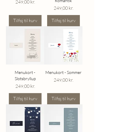
Romantik
Pris
249,00 kr.
Pris
249,00 kr.
Tilføj til kurv
Tilføj til kurv
Menukort -
Menukort - Sommer
Slotsbryllup
Pris
249,00 kr.
Pris
249,00 kr.
Tilføj til kurv
Tilføj til kurv