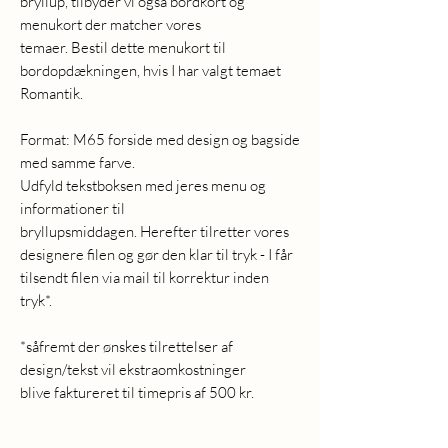
bryllup, tilbyder vi også bordkort og
menukort der matcher vores
temaer. Bestil dette menukort til
bordopdækningen, hvis I har valgt temaet
Romantik.
Format: M65 forside med design og bagside
med samme farve.
Udfyld tekstboksen med jeres menu og
informationer til
bryllupsmiddagen. Herefter tilretter vores
designere filen og gør den klar til tryk - I får
tilsendt filen via mail til korrektur inden
tryk*.
*såfremt der ønskes tilrettelser af
design/tekst vil ekstraomkostninger
blive faktureret til timepris af 500 kr.