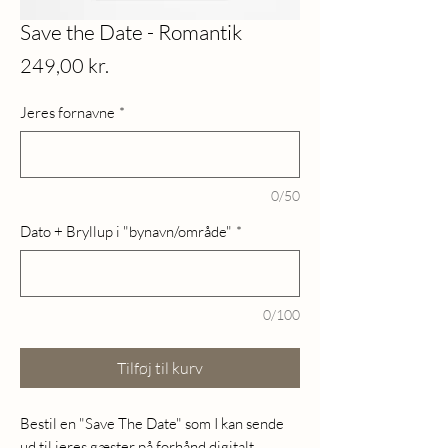
Save the Date - Romantik
Pris
249,00 kr.
Jeres fornavne
*
0/50
Dato + Bryllup i "bynavn/område"
*
0/100
Tilføj til kurv
Bestil en "Save The Date" som I kan sende
ud til jeres gæster på forhånd digitalt.