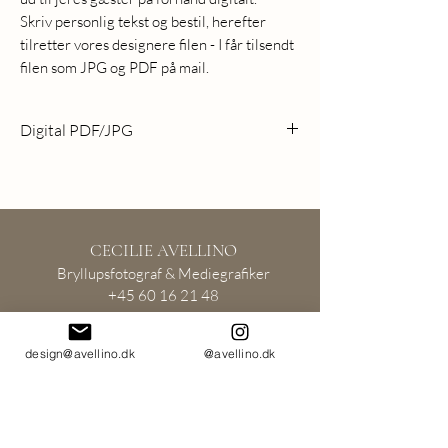
Skriv personlig tekst og bestil, herefter
tilretter vores designere filen - I får tilsendt
filen som JPG og PDF på mail.
Digital PDF/JPG
Save The Date sendes digitalt som pdf og
jpg, så I kan sende den med det samme via
mail/sms til jeres gæster.
CECILIE AVELLINO
Bryllupsfotograf & Mediegrafiker
+45 60 16 21 48
design@avellino.dk
@avellino.dk